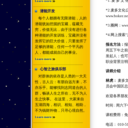
*1. 麦 多 文 
*2.麦多文
潜能开发
www.bokee.n
每个人都拥有无限潜能，人的
潜能犹如挖掘的宝藏，蕴藏无
*3.圈网：www
穷，价值无比，由于没有进行各
*4.网上搜
种潜能的开发训练，宝藏并没有
发挥它的巨大价值，只要发挥了
报名方法：
报
足够的潜能，任何一个平凡的
周五下午之前
人，都能成就自己的事业。
发起人；也可
职业背景注明
心智之旅俱乐部
讲师介绍
对群体的依存是人类的一大天
林虎：
麦多文
性，古人云：有朋自远方来，不
员会中国区总
亦乐乎。能够找到志同道合的人
群，畅谈人生之所在，无不为人
欢迎各界朋友
生之快事。 在这里，大家来自
五湖四海，相识、相知、相助，
时间 : 周六下午
不为钱财外物，只寻心境自然。
课程费用：免
电话： 010-51